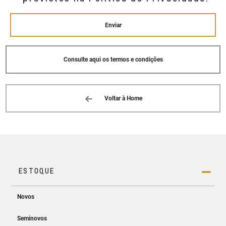
BAIRRO: WALDIR FURTADO AMORIM
CACHOEIRO DE ITAPEMIRIM, ES 29313-
-825
Enviar
(28) 3526-2666
Consulte aqui os termos e condições
CVC (GUACUI)
RODOVIA BR 482, 3.391 - SALA 01
BAIRRO: CENTRO GUACUI, ES 29560--000
(28) 3553-6222
Voltar à Home
CVC (VITORIA)
RUA JOAQUIM LEOPOLDINO LOPES, 142 -
SALA 01
BAIRRO: HORTO VITORIA, ES 29045--157
(27) 3232-6000