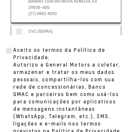
BAIRRO: CENTRO NOVA VENECIA, ES
29830--000
(27) 9882-4053
CVC (SERRA)
RODOVIA GOVERNADOR MARIO COVAS,
S/N - KM 263 - SALA 01
Aceito os termos da Política de
BAIRRO: TAQUARA I SERRA, ES 29167--750
(27) 3298-9000
Privacidade.
Autorizo a General Motors a coletar,
armazenar e tratar os meus dados
CVC (GUARAPARI)
pessoais, compartilha-los com sua
AVENIDA GOVERNADOR JONES DOS
rede de concessionárias, Banco
SANTOS NEVES, 1.555 - SALA 01
BAIRRO: MUQUICABA GUARAPARI, ES
GMAC e parceiros bem como usá-los
29215--002
para comunicações por aplicativos
(27) 9882-4053
de mensagens instantâneas
(WhatsApp, Telegram, etc.), SMS,
CVC (CACHOEIRO)
ligações e e-mails nos termos
AVENIDA RAUL NASSAR, 202 - SALA 01
previstos na Política de Privacidade.